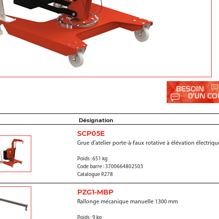
Désignation
SCP05E
Grue d’atelier porte-à-faux rotative à élévation électriq
Poids : 651 kg
Code barre : 3700664802503
Catalogue P.278
PZG1-MBP
Rallonge mécanique manuelle 1300 mm
Poids : 9 kg