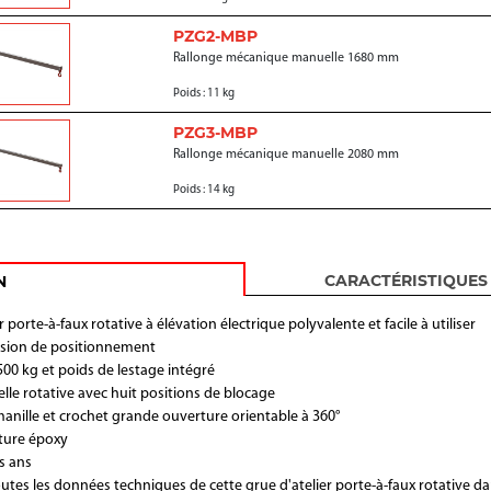
PZG2-MBP
Rallonge mécanique manuelle 1680 mm
Poids : 11 kg
PZG3-MBP
Rallonge mécanique manuelle 2080 mm
Poids : 14 kg
CARACTÉRISTIQUES
N
r porte-à-faux rotative à élévation électrique polyvalente et facile à utiliser
ision de positionnement
500 kg et poids de lestage intégré
lle rotative avec huit positions de blocage
manille et crochet grande ouverture orientable à 360°
nture époxy
s ans
utes les données techniques de cette grue d'atelier porte-à-faux rotative da