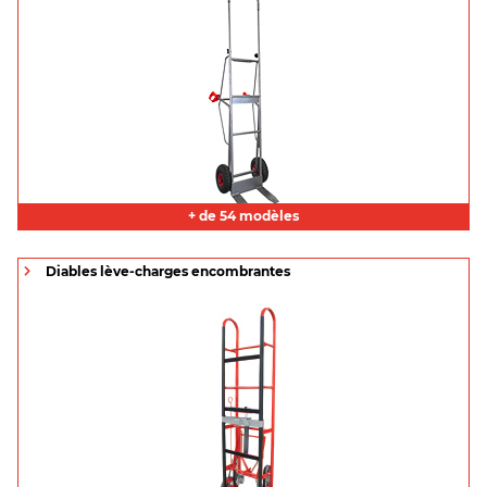
+ de 54 modèles
Diables lève-charges encombrantes