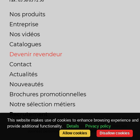
Fax : 05 58 03 72 56
Nos produits
Entreprise
Nos vidéos
Catalogues
Devenir revendeur
Contact
Actualités
Nouveautés
Brochures promotionnelles
Notre sélection métiers
Recrutement
This website makes use of cookies to enhance browsing experience and
provide additional functionality.
Details
Privacy policy
Conditions générales de ventes
-
Mentions légales
-
Protection des
Solid
Pepper
données personnelles
-
Powered By
Allow cookies
Disallow cookies