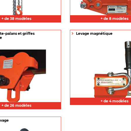
+ de 38 modèles
+ de 8 modèles
te-palans et griffes
Levage magnétique
ge
+ de 4 modèles
+ de 26 modèles
evage