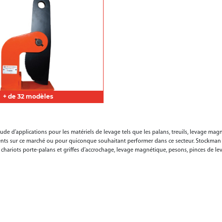
+ de 32 modèles
tude d’applications pour les matériels de levage tels que les palans, treuils, levage ma
sents sur ce marché ou pour quiconque souhaitant performer dans ce secteur. Stockman
, chariots porte-palans et griffes d’accrochage, levage magnétique, pesons, pinces de le