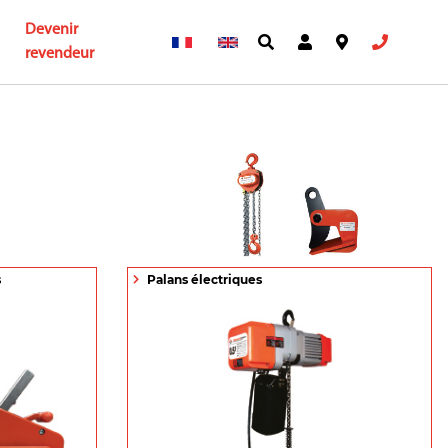
Devenir
revendeur
s
Palans électriques