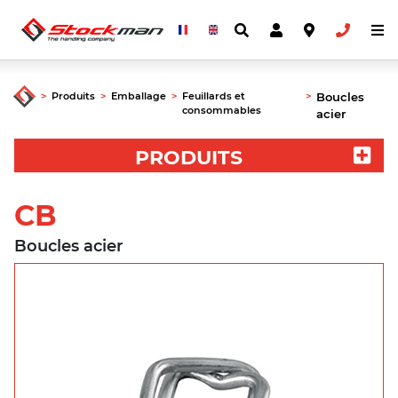
>
Produits
>
Emballage
>
Feuillards et
>
Boucles
consommables
acier
PRODUITS
CB
Boucles acier