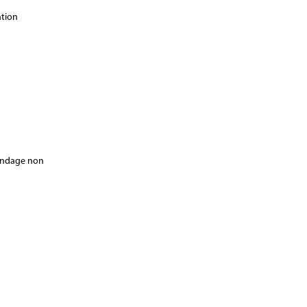
ation
bandage non