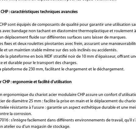
r CHP : caractéristiques techniques avancées
CHP sont équipés de composants de qualité pour garantir une utilisation sans
s avec bandage non tachant en élastomère thermoplastique et roulement à b
n déplacement fluide sur différentes surfaces sans laisser de marques.
es fixes et deux roulettes pivotantes avec frein, assurant une manœuvrabilit
le et un maintien stable même sur des sols inclinés ou accidentés.
e la plateforme en bois MDF stratifié noir de 10 mm d'épaisseur, offrant un
e et durable pour le transport des charges.
a plateforme de 230 mm, facilitant le chargement et le déchargement.
r CHP : ergonomie et facilité d'utilisation
n ergonomique du chariot acier modulaire CHP assure un confort d'utilisati
ier de diamètre 25 mm : facilite la prise en main et le déplacement du chario
elée résistante à l’usure : garantie un aspect esthétique durable et une mei
ntre la corrosion.
7016 : s’intègre facilement dans différents environnements de travail, qu’il s
un atelier ou d’un magasin de stockage.