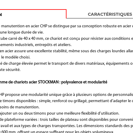
CARACTÉRISTIQUES
N
e manutention en acier CHP se distingue par sa conception robuste en acier
 une longue durée de vie.
tube carré de 40 x 40 mm, ce chariot est conçu pour résister aux conditions 
ments industriels, entrepôts et ateliers.
en acier assure une excellente stabilité, même sous des charges lourdes alla
 le modèle choisi.
té de charge élevée permet le transport de divers matériaux, équipements o
te sécurité.
me de chariots acier STOCKMAN : polyvalence et modularité
 propose une modularité unique grâce à plusieurs options de personnalis
e timons disponibles : simple, renforcé ou grillagé, permettant d’adapter le 
esoins de manutention.
’ajouter un ou deux timons pour une meilleure flexibilité d'utilisation.
 plateforme variées : trois tailles de plateau sont disponibles pour conveni
ravail et aux types de charges transportées. Les dimensions standards des 
x 600 mm, offrant un espace suffisant pour les objets volumineux.