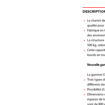
DESCRIPTIO
Le chariot d
qualité pour
Fabriqué en 
des environne
La structure 
500 kg, selon
Cette capaci
lourds en tou
Nouvelle gam
La gamme CHP
Trois types d
différents b
Possibilité d
Dimensions de
espaces de t
sont de 800 