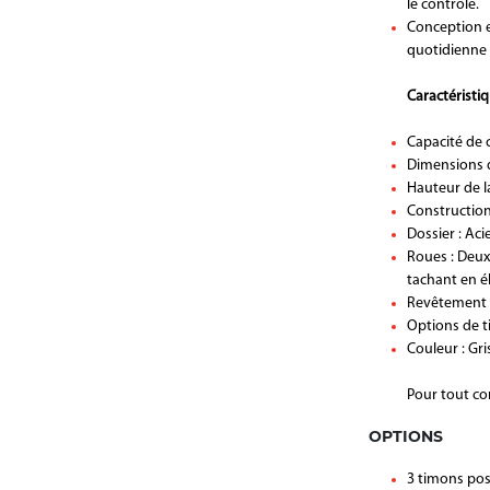
le contrôle.
Conception er
quotidienne 
Caractéristi
Capacité de c
Dimensions d
Hauteur de l
Construction
Dossier : Ac
Roues : Deux
tachant en é
Revêtement de
Options de ti
Couleur : Gri
Pour tout co
OPTIONS
3 timons poss