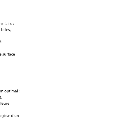
 faille :
illes,
é
e surface
on optimal :
t.
lleure
’agisse d’un