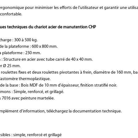
gonomique pour minimiser les efforts de l’utilisateur et garantir une utilis
confortable.
ques techniques du chariot acier de manutention CHP
harge : 300 à 500 kg.
e la plateforme : 600 x 800 mm.
a plateforme : 230 mm.
 : Structure en acier avec tube carré de 40 x 40 mm.
ier Ø 25 mm.
 roulettes fixes et deux roulettes pivotantes à frein, diamètre de 160 mm, 
lastomère thermoplastique.
 la base : Bois MDF de 10 mm d'épaisseur, finition stratifié noir.
mons : Simple, renforcé, et grillagé.
s 7016 avec peinture martelée.
mplément d'information, téléchargez la documentation technique.
ibles : simple, renforcé et grillagé