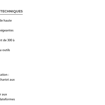
 TECHNIQUES
 de haute
exigeantes
nt de 300 à
u outils
ation :
chariot aux
r aux
plateformes