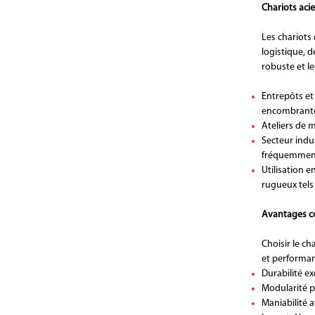
Chariots aci
Les chariots
logistique, 
robuste et le
Entrepôts et 
encombrante
Ateliers de m
Secteur indu
fréquemmen
Utilisation e
rugueux tels
Avantages co
Choisir le ch
et performan
Durabilité ex
Modularité p
Maniabilité a